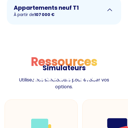
Appartements neuf T1
À partir de
107 000
€
Ressources
Simulateurs
Ressources
Utilisez nos simulateurs pour évaluer vos
options.