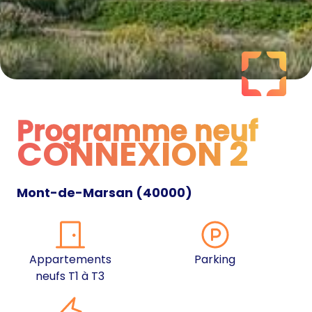
Programme neuf
CONNEXION 2
Programme neuf
Mont-de-Marsan
(
40000
)
Appartements
Parking
neufs T1 à T3