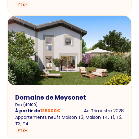
PTZ+
Domaine de Meysonet
Dax
(
40100
)
À partir de
125000
€
4e Trimestre 2028
Appartements neufs Maison T3, Maison T4, T1, T2,
T3, T4
PTZ+