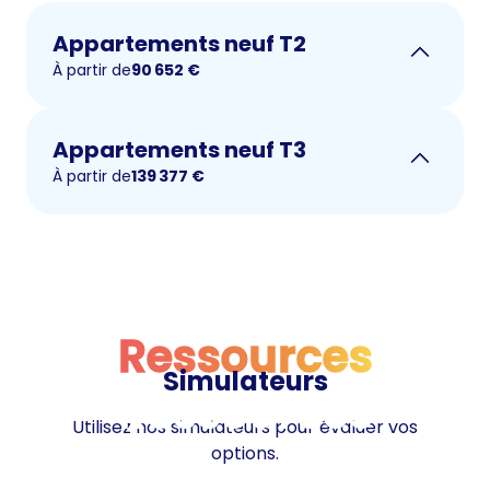
Appartements neuf T2
À partir de
90 652
€
Appartements neuf T3
À partir de
139 377
€
Ressources
Simulateurs
Ressources
Utilisez nos simulateurs pour évaluer vos
options.