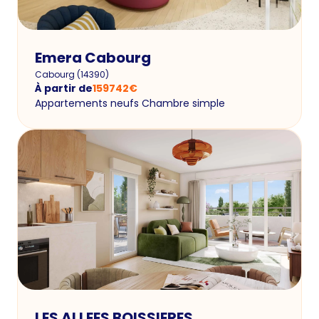
Emera Cabourg
Cabourg
(
14390
)
À partir de
159742
€
Appartements neufs Chambre simple
LES ALLEES BOISSIERES