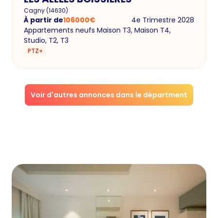
Cagny
(
14630
)
À partir de
106000
€
4e Trimestre 2028
Appartements neufs Maison T3, Maison T4,
Studio, T2, T3
PTZ+
Voir d'autres annonces dans le départment