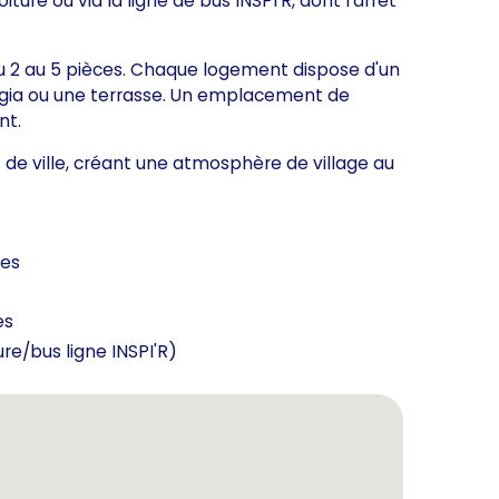
ture ou via la ligne de bus INSPI'R, dont l'arrêt
 2 au 5 pièces. Chaque logement dispose d'un
loggia ou une terrasse. Un emplacement de
nt.
 de ville, créant une atmosphère de village au
ses
es
re/bus ligne INSPI'R)