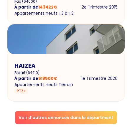
Pau
(
64000
)
À partir de
143422
€
2e Trimestre 2015
Appartements neufs T3 à T3
HAIZEA
Bidart
(
64210
)
À partir de
519500
€
1e Trimestre 2026
Appartements neufs Terrain
PTZ+
Voir d'autres annonces dans le départment