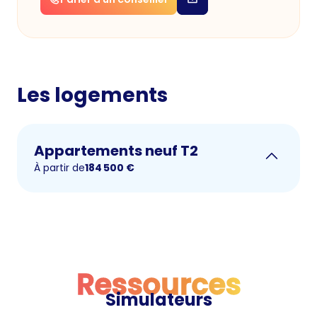
Les logements
Appartements neuf T2
À partir de
184 500
€
Ressources
Simulateurs