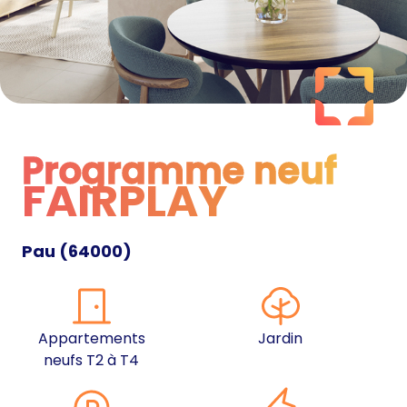
Programme neuf
FAIRPLAY
Programme neuf
Pau
(
64000
)
Appartements
Jardin
neufs T2 à T4