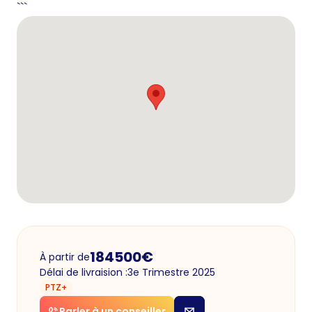
```
184500
€
À partir de
Délai de livraision :
3e Trimestre 2025
PTZ+
Parler à un conseiller