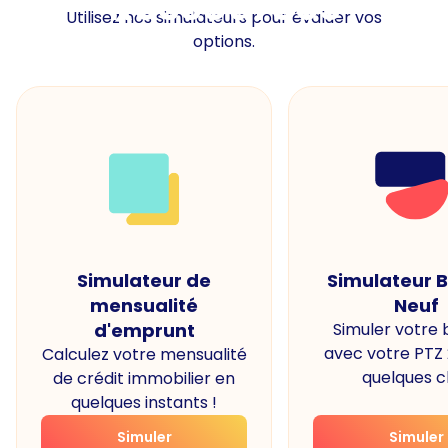
Ressources
Utilisez nos simulateurs pour évaluer vos
options.
Simulateur de
Simulateur 
mensualité
Neuf
d'emprunt
Simuler votre
avec votre PTZ
Calculez votre mensualité
quelques cl
de crédit immobilier en
quelques instants !
Simuler
Simuler