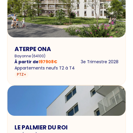
ATERPE ONA
Bayonne
(
64100
)
À partir de
197908
€
3e Trimestre 2028
Appartements neufs T2 à T4
PTZ+
LE PALMIER DU ROI