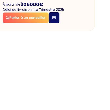
305000
€
À partir de
Délai de livraision :
4e Trimestre 2025
Parler à un conseiller