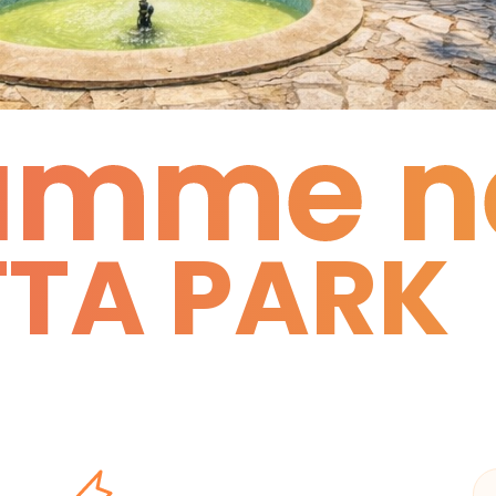
amme n
TA PARK
amme n