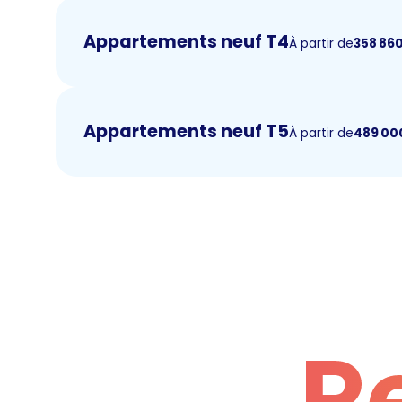
Appartements neuf T4
À partir de
358 86
Appartements neuf T5
À partir de
489 00
R