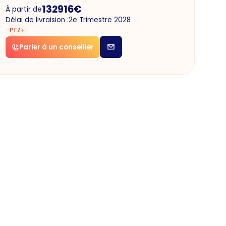
132916
€
À partir de
Délai de livraision :
2e Trimestre 2028
PTZ+
Parler à un conseiller