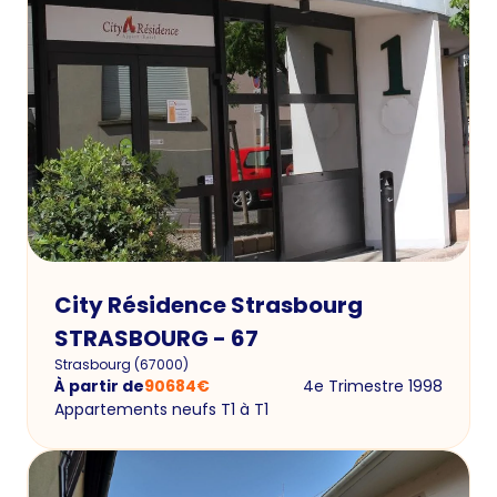
City Résidence Strasbourg
STRASBOURG - 67
Strasbourg
(
67000
)
À partir de
90684
€
4e Trimestre 1998
Appartements neufs T1 à T1