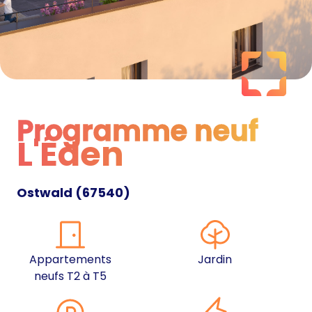
Programme neuf
L'Éden
Programme neuf
Ostwald
(
67540
)
Appartements
Jardin
neufs T2 à T5