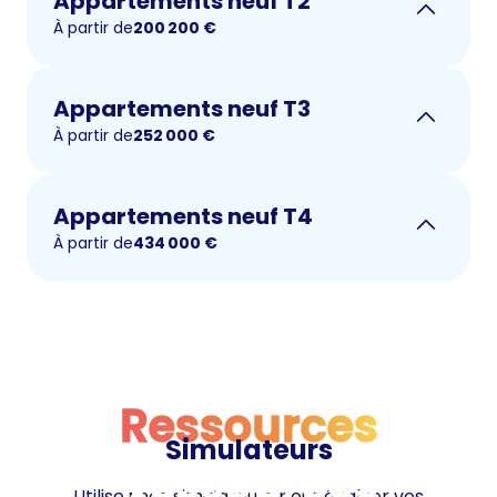
Appartements neuf T2
À partir de
200 200
€
Appartements neuf T3
À partir de
252 000
€
Appartements neuf T4
À partir de
434 000
€
Ressources
Simulateurs
Ressources
Utilisez nos simulateurs pour évaluer vos