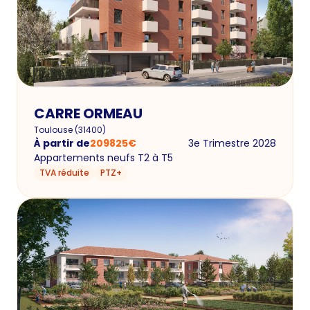
CARRE ORMEAU
Toulouse
(
31400
)
À partir de
209825
€
3e Trimestre 2028
Appartements neufs T2 à T5
TVA réduite
PTZ+