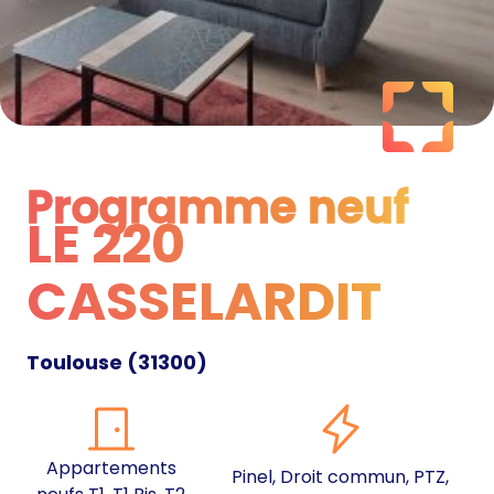
Programme neuf
LE 220
Programme neuf
CASSELARDIT
Toulouse
(
31300
)
Appartements
Pinel, Droit commun, PTZ,