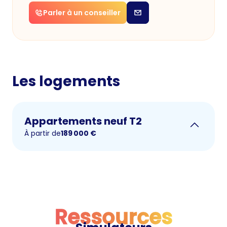
Parler à un conseiller
Les logements
Appartements neuf T2
À partir de
189 000
€
Ressources