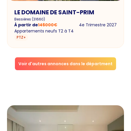
LE DOMAINE DE SAINT-PRIM
Bessières
(
31660
)
À partir de
146000
€
4e Trimestre 2027
Appartements neufs T2 à T4
PTZ+
Voir d'autres annonces dans le départment