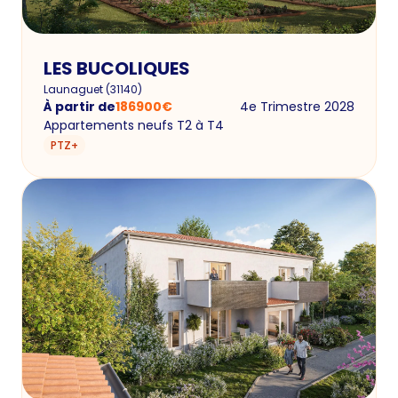
LES BUCOLIQUES
Launaguet
(
31140
)
À partir de
186900
€
4e Trimestre 2028
Appartements neufs T2 à T4
PTZ+