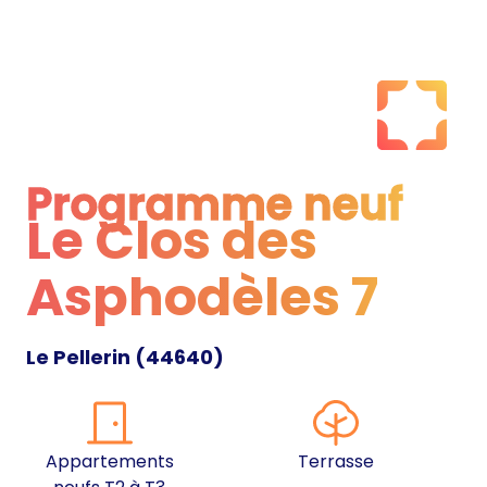
Programme neuf
Le Clos des
Programme neuf
Asphodèles 7
Le Pellerin
(
44640
)
Appartements
Terrasse