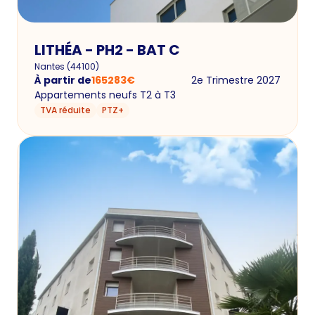
LITHÉA - PH2 - BAT C
Nantes
(
44100
)
À partir de
165283
€
2e Trimestre 2027
Appartements neufs T2 à T3
TVA réduite
PTZ+