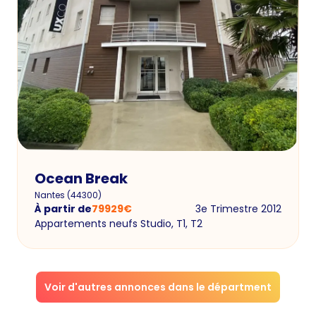
Ocean Break
Nantes
(
44300
)
À partir de
79929
€
3e Trimestre 2012
Appartements neufs Studio, T1, T2
Voir d'autres annonces dans le départment