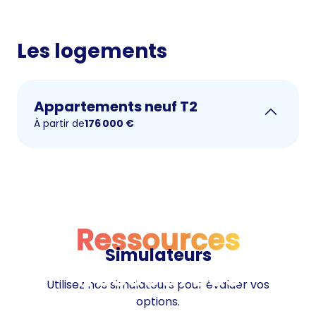
Les logements
Appartements neuf T2
À partir de
176 000
€
Ressources
Simulateurs
Ressources
Utilisez nos simulateurs pour évaluer vos
options.