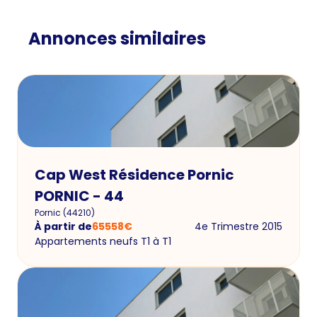
Annonces similaires
Cap West Résidence Pornic
PORNIC - 44
Pornic
(
44210
)
À partir de
65558
€
4e Trimestre 2015
Appartements neufs T1 à T1