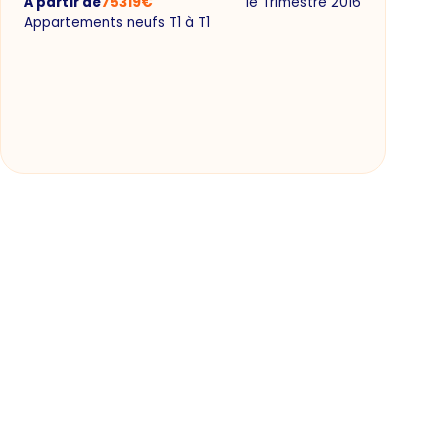
À partir de
75319
€
1e Trimestre 2016
Appartements neufs T1 à T1