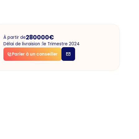
280000
€
À partir de
Délai de livraision :
1e Trimestre 2024
Parler à un conseiller