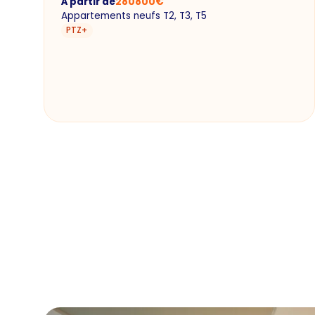
À partir de
280800
€
Appartements neufs T2, T3, T5
PTZ+