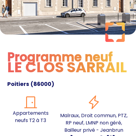
Programme neuf
LE CLOS SARRAIL
Programme neuf
Poitiers
(
86000
)
Appartements
Malraux, Droit commun, PTZ,
neufs T2 à T3
RP neuf, LMNP non géré,
Bailleur privé - Jeanbrun