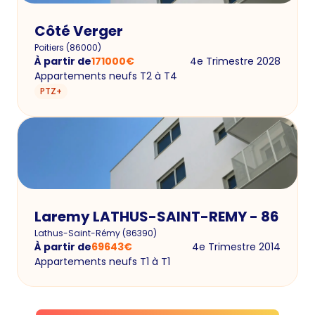
Côté Verger
Poitiers
(
86000
)
À partir de
171000
€
4e Trimestre 2028
Appartements neufs T2 à T4
PTZ+
Laremy LATHUS-SAINT-REMY - 86
Lathus-Saint-Rémy
(
86390
)
À partir de
69643
€
4e Trimestre 2014
Appartements neufs T1 à T1