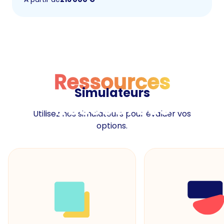
Ressources
Simulateurs
Ressources
Utilisez nos simulateurs pour évaluer vos
options.