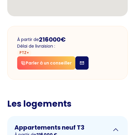
216000
€
À partir de
Délai de livraision :
PTZ+
Parler à un conseiller
Les logements
Appartements neuf T3
À partir de
216 000
€