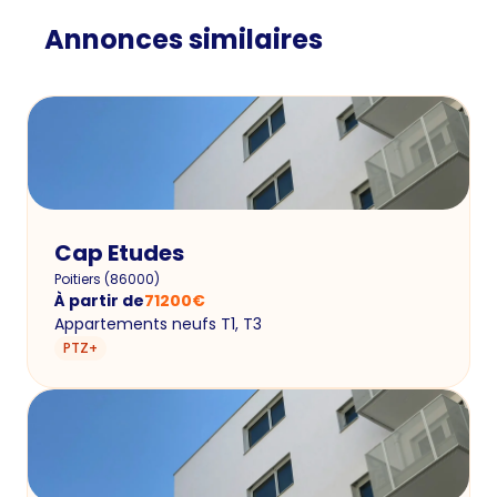
Annonces similaires
Cap Etudes
Poitiers
(
86000
)
À partir de
71200
€
Appartements neufs T1, T3
PTZ+