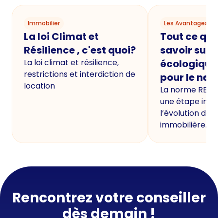
Immobilier
Les Avantages du
La loi Climat et
Tout ce qu'i
Résilience , c'est quoi?
savoir sur 
La loi climat et résilience,
écologique
restrictions et interdiction de
pour le neu
location
La norme RE20
une étape imp
l’évolution de 
immobilière.
Rencontrez votre conseiller
dès demain !