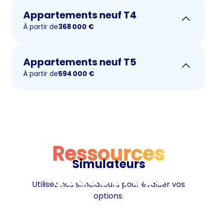
Appartements neuf T4
À partir de
368 000
€
Appartements neuf T5
À partir de
594 000
€
Ressources
Simulateurs
Ressources
Utilisez nos simulateurs pour évaluer vos
options.