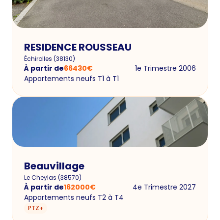
RESIDENCE ROUSSEAU
Échirolles
(
38130
)
À partir de
66430
€
1e Trimestre 2006
Appartements neufs T1 à T1
Beauvillage
Le Cheylas
(
38570
)
À partir de
162000
€
4e Trimestre 2027
Appartements neufs T2 à T4
PTZ+