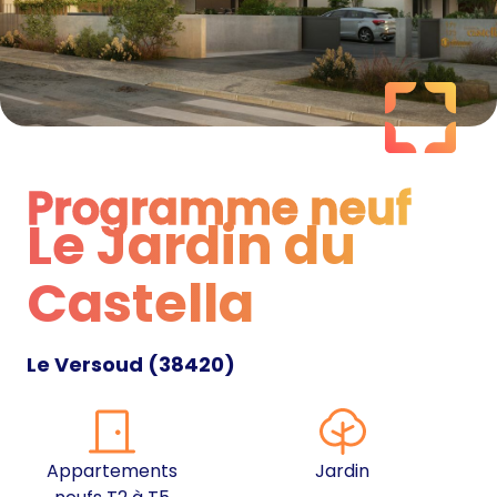
Programme neuf
Le Jardin du
Programme neuf
Castella
Le Versoud
(
38420
)
Appartements
Jardin