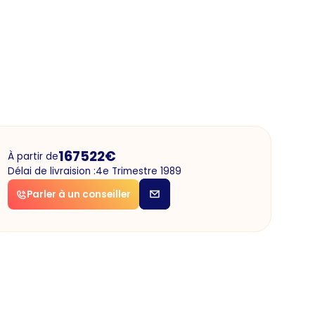
167522
€
À partir de
Délai de livraision :
4e Trimestre 1989
Parler à un conseiller