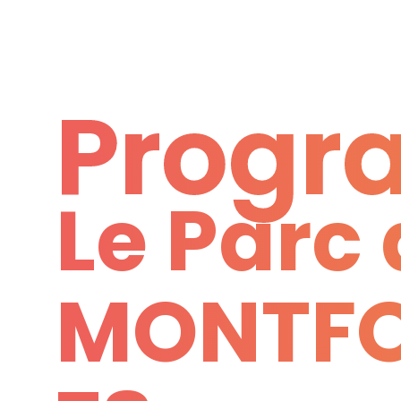
Progr
Le Parc
Progr
MONTFO