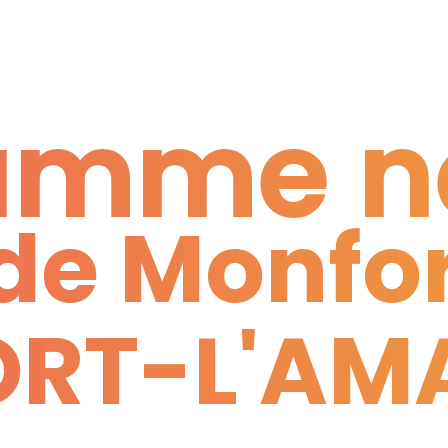
amme n
 de Monfo
amme n
RT-L'AM