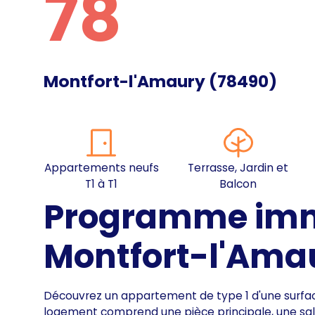
78
Montfort-l'Amaury
(
78490
)
Appartements neufs
Terrasse, Jardin et
T1 à T1
Balcon
Programme immo
Montfort-l'Ama
Découvrez un appartement de type 1 d'une surface
logement comprend une pièce principale, une sal