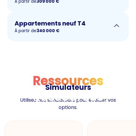
À partir de
309 000
€
Appartements neuf T4
À partir de
340 000
€
Ressources
Simulateurs
Ressources
Utilisez nos simulateurs pour évaluer vos
options.