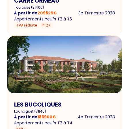
CARRE ORMEAU
Toulouse
(
31400
)
À partir de
209825
€
3e Trimestre 2028
Appartements neufs T2 à T5
TVA réduite
PTZ+
LES BUCOLIQUES
Launaguet
(
31140
)
À partir de
186900
€
4e Trimestre 2028
Appartements neufs T2 à T4