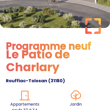
Programme neuf
Le Patio de
Programme neuf
Charlary
Rouffiac-Tolosan
(
31180
)
Appartements
Jardin