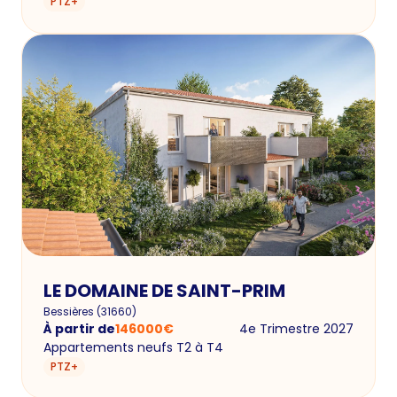
PTZ+
LE DOMAINE DE SAINT-PRIM
Bessières
(
31660
)
À partir de
146000
€
4e Trimestre 2027
Appartements neufs T2 à T4
PTZ+