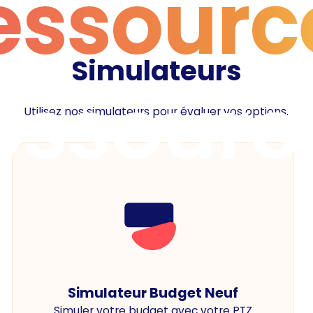
essourc
Simulateurs
essourc
Utilisez nos simulateurs pour évaluer vos options.
Simulateur Budget Neuf
Simuler votre budget avec votre PTZ