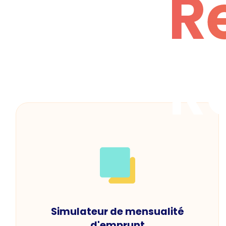
R
R
Simulateur de mensualité
d'emprunt