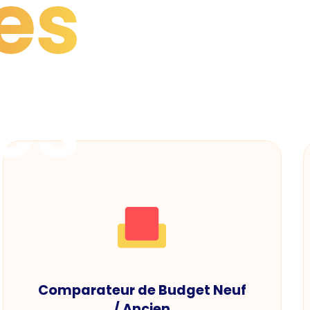
es
es
Comparateur de Budget Neuf
/ Ancien