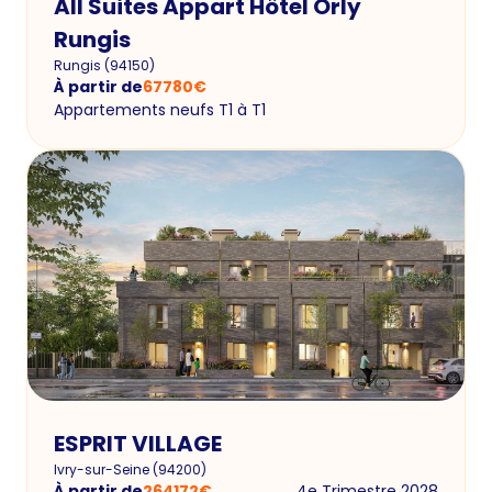
All Suites Appart Hôtel Orly
Rungis
Rungis
(
94150
)
À partir de
67780
€
Appartements neufs T1 à T1
ESPRIT VILLAGE
Ivry-sur-Seine
(
94200
)
À partir de
264172
€
4e Trimestre 2028