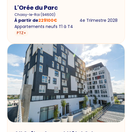
L'Orée du Parc
Choisy-le-Roi
(
94600
)
À partir de
229100
€
4e Trimestre 2028
Appartements neufs T1 à T4
PTZ+