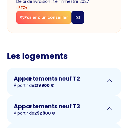
Délai de livraision :
4e Trimestre 2027
PTZ+
Parler à un conseiller
Les logements
Appartements neuf T2
À partir de
219 900
€
Appartements neuf T3
À partir de
292 900
€