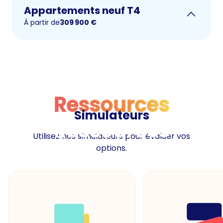
Appartements neuf T4
À partir de
309 900
€
Ressources
Simulateurs
Ressources
Utilisez nos simulateurs pour évaluer vos
options.