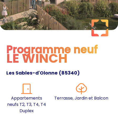
Programme neuf
LE WINCH
Programme neuf
Les Sables-d'Olonne
(
85340
)
Appartements
Terrasse, Jardin et Balcon
neufs T2, T3, T4, T4
Duplex