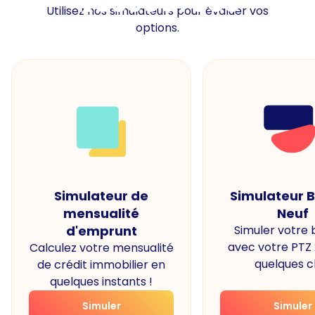
Ressources
Utilisez nos simulateurs pour évaluer vos
options.
Simulateur de
Simulateur 
mensualité
Neuf
d'emprunt
Simuler votre
avec votre PTZ
Calculez votre mensualité
quelques cl
de crédit immobilier en
quelques instants !
Simuler
Simuler