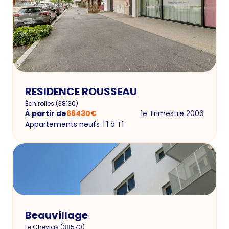
RESIDENCE ROUSSEAU
Échirolles
(
38130
)
À partir de
66430
€
1e Trimestre 2006
Appartements neufs T1 à T1
Beauvillage
Le Cheylas
(
38570
)