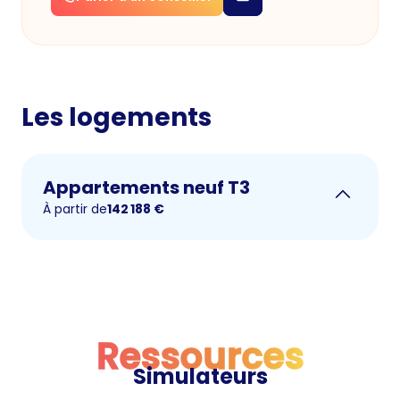
Les logements
Appartements neuf T3
À partir de
142 188
€
Ressources
Simulateurs