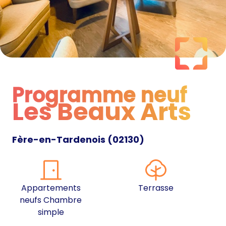
Programme neuf
Les Beaux Arts
Programme neuf
Fère-en-Tardenois
(
02130
)
Appartements
Terrasse
neufs Chambre
simple