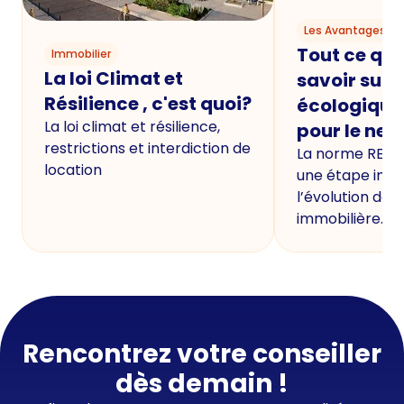
Les Avantages du
Tout ce qu'i
Immobilier
La loi Climat et
savoir sur 
Résilience , c'est quoi?
écologique
La loi climat et résilience,
pour le neu
restrictions et interdiction de
La norme RE20
location
une étape imp
l’évolution de 
immobilière.
Rencontrez votre conseiller
dès demain !