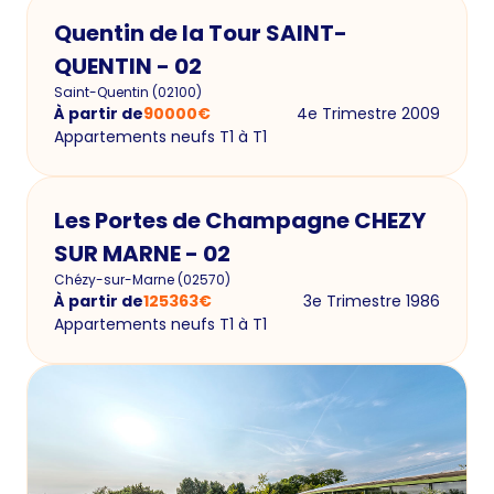
Quentin de la Tour SAINT-
QUENTIN - 02
Saint-Quentin
(
02100
)
À partir de
90000
€
4e Trimestre 2009
Appartements neufs T1 à T1
Les Portes de Champagne CHEZY
SUR MARNE - 02
Chézy-sur-Marne
(
02570
)
À partir de
125363
€
3e Trimestre 1986
Appartements neufs T1 à T1