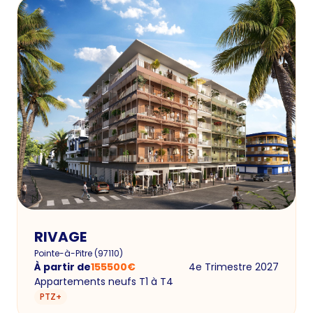
RIVAGE
Pointe-à-Pitre
(
97110
)
À partir de
155500
€
4e Trimestre 2027
Appartements neufs T1 à T4
PTZ+