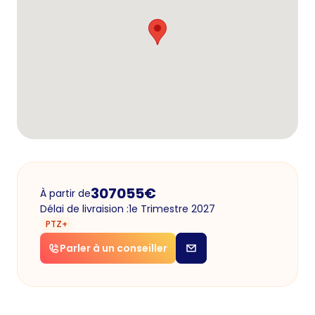
307055
€
À partir de
Délai de livraision :
1e Trimestre 2027
PTZ+
Parler à un conseiller