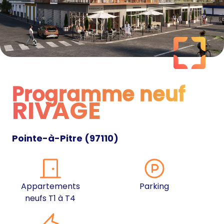
Programme neuf
RIVAGE
Programme neuf
Pointe-à-Pitre
(
97110
)
Appartements
Parking
neufs T1 à T4