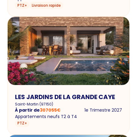
PTZ+
Livraison rapide
LES JARDINS DE LA GRANDE CAYE
Saint-Martin
(
97150
)
À partir de
307055
€
1e Trimestre 2027
Appartements neufs T2 à T4
PTZ+