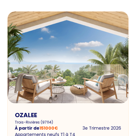
OZALEE
Trois-Rivières
(
97114
)
À partir de
151000
€
3e Trimestre 2026
Appartements neufs T1 à T4