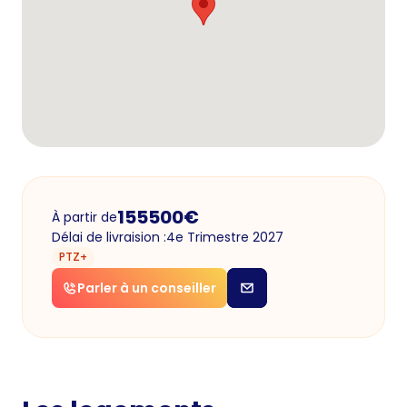
155500
€
À partir de
Délai de livraision :
4e Trimestre 2027
PTZ+
Parler à un conseiller