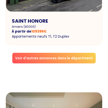
SAINT HONORE
Amiens
(
80000
)
À partir de
109396
€
Appartements neufs T1, T2 Duplex
Voir d'autres annonces dans le départment