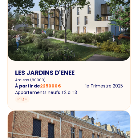
LES JARDINS D'ENEE
Amiens
(
80000
)
À partir de
225000
€
1e Trimestre 2025
Appartements neufs T2 à T3
PTZ+