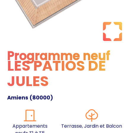
Programme neuf
LES PATIOS DE
Programme neuf
JULES
Amiens
(
80000
)
Appartements
Terrasse, Jardin et Balcon