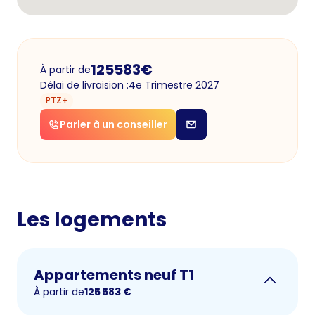
125583
€
À partir de
Délai de livraision :
4e Trimestre 2027
PTZ+
Parler à un conseiller
Les logements
Appartements neuf T1
À partir de
125 583
€