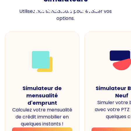
Ressources
Utilisez nos simulateurs pour évaluer vos
options.
Simulateur de
Simulateur 
mensualité
Neuf
d'emprunt
Simuler votre
avec votre PTZ
Calculez votre mensualité
quelques cl
de crédit immobilier en
quelques instants !