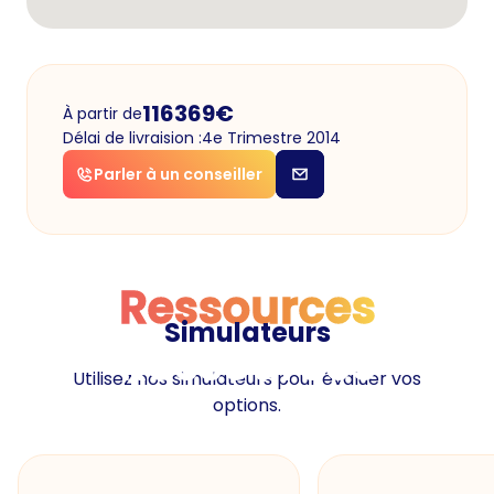
116369
€
À partir de
Délai de livraision :
4e Trimestre 2014
Parler à un conseiller
Ressources
Simulateurs
Ressources
Utilisez nos simulateurs pour évaluer vos
options.