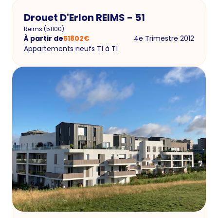
Drouet D'Erlon REIMS - 51
Reims
(
51100
)
À partir de
51802
€
4e Trimestre 2012
Appartements neufs T1 à T1