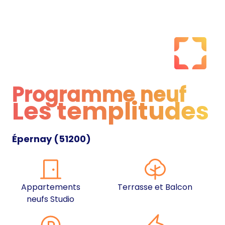
Programme neuf
Les templitudes
Programme neuf
Épernay
(
51200
)
Appartements
Terrasse et Balcon
neufs Studio