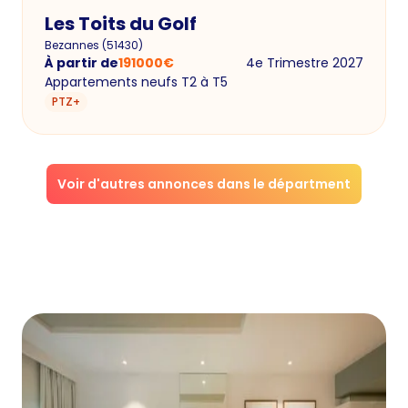
Les Toits du Golf
Bezannes
(
51430
)
À partir de
191000
€
4e Trimestre 2027
Appartements neufs T2 à T5
PTZ+
Voir d'autres annonces dans le départment