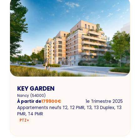
KEY GARDEN
Nancy
(
54000
)
À partir de
179900
€
1e Trimestre 2025
Appartements neufs T2, T2 PMR, T3, T3 Duplex, T3
PMR, T4 PMR
PTZ+