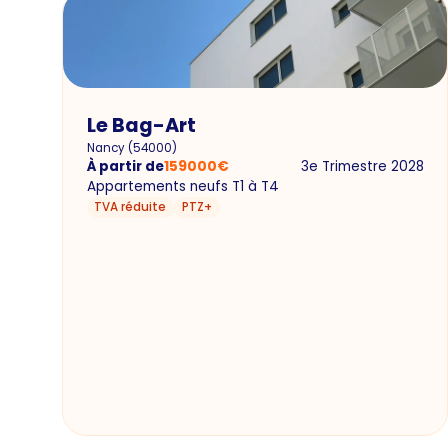
Le Bag-Art
Nancy
(
54000
)
À partir de
159000
€
3e Trimestre 2028
Appartements neufs T1 à T4
TVA réduite
PTZ+