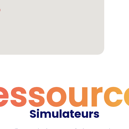
essourc
Simulateurs