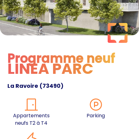
Programme neuf
LINEA PARC
Programme neuf
La Ravoire
(
73490
)
Appartements
Parking
neufs T2 à T4