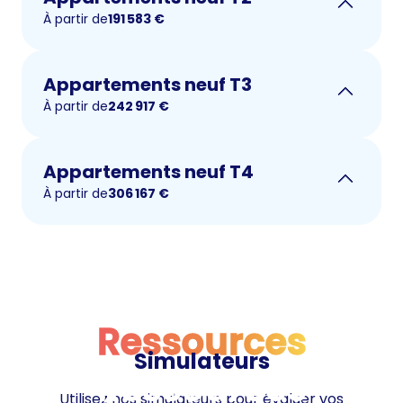
À partir de
191 583
€
Appartements neuf T3
À partir de
242 917
€
Appartements neuf T4
À partir de
306 167
€
Ressources
Simulateurs
Ressources
Utilisez nos simulateurs pour évaluer vos