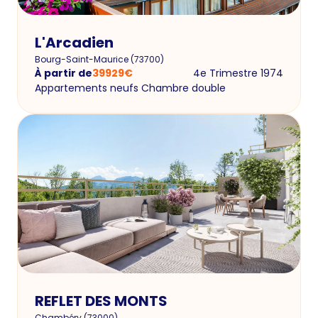
L'Arcadien
Bourg-Saint-Maurice
(
73700
)
À partir de
39929
€
4e Trimestre 1974
Appartements neufs Chambre double
REFLET DES MONTS
Chambéry
(
73000
)