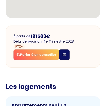
191583
€
À partir de
Délai de livraision :
4e Trimestre 2028
PTZ+
Parler à un conseiller
Les logements
Appartements neuf T2