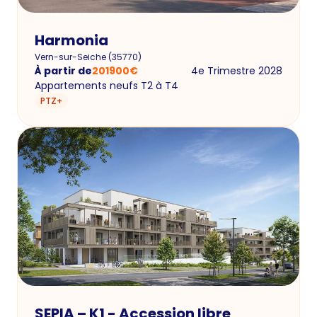
Harmonia
Vern-sur-Seiche
(
35770
)
À partir de
201900
€
4e Trimestre 2028
Appartements neufs T2 à T4
PTZ+
SEPIA – K1 - Accession libre