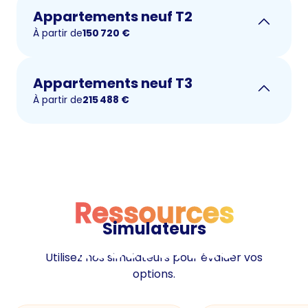
Appartements neuf T2
À partir de
150 720
€
Appartements neuf T3
À partir de
215 488
€
Ressources
Simulateurs
Ressources
Utilisez nos simulateurs pour évaluer vos
options.