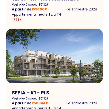
Vezin-le-Coquet
(
35132
)
À partir de
159000
€
4e Trimestre 2028
Appartements neufs T2 à T4
PTZ+
SEPIA – K1 - PLS
Vezin-le-Coquet
(
35132
)
À partir de
250344
€
4e Trimestre 2028
Appartements neufs T3 à T4