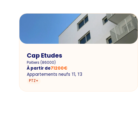
Cap Etudes
Poitiers
(
86000
)
À partir de
71200
€
Appartements neufs T1, T3
PTZ+