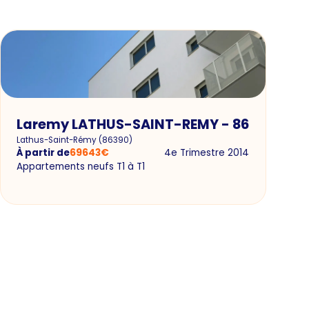
Laremy LATHUS-SAINT-REMY - 86
Lathus-Saint-Rémy
(
86390
)
À partir de
69643
€
4e Trimestre 2014
Appartements neufs T1 à T1