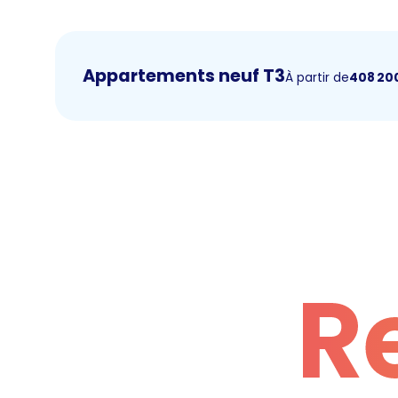
Appartements neuf T3
À partir de
408 20
R