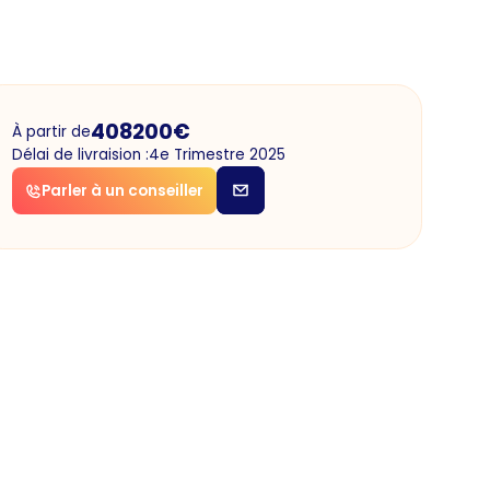
408200
€
À partir de
Délai de livraision :
4e Trimestre 2025
Parler à un conseiller