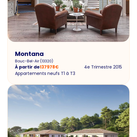
Montana
Bouc-Bel-Air
(
13320
)
À partir de
137978
€
4e Trimestre 2015
Appartements neufs T1 à T3