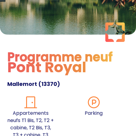
Programme neuf
Pont Royal
Programme neuf
Mallemort
(
13370
)
Appartements
Parking
neufs T1 Bis, T2, T2 +
cabine, T2 Bis, T3,
T3 + cabine, T3