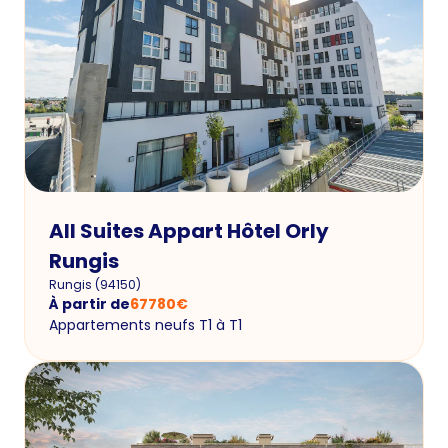
All Suites Appart Hôtel Orly
Rungis
Rungis
(
94150
)
À partir de
67780
€
Appartements neufs T1 à T1