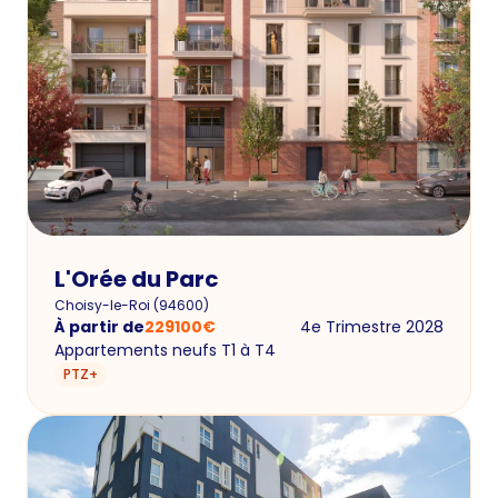
L'Orée du Parc
Choisy-le-Roi
(
94600
)
À partir de
229100
€
4e Trimestre 2028
Appartements neufs T1 à T4
PTZ+