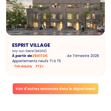
ESPRIT VILLAGE
Ivry-sur-Seine
(
94200
)
À partir de
264172
€
4e Trimestre 2028
Appartements neufs T1 à T5
TVA réduite
PTZ+
Voir d'autres annonces dans le départment