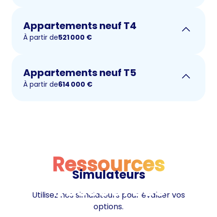
Appartements neuf T4
À partir de
521 000
€
Appartements neuf T5
À partir de
614 000
€
Ressources
Simulateurs
Ressources
Utilisez nos simulateurs pour évaluer vos
options.