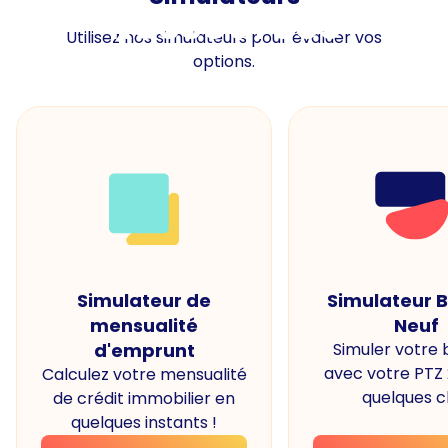
Ressources
Utilisez nos simulateurs pour évaluer vos
options.
Simulateur de
Simulateur 
mensualité
Neuf
d'emprunt
Simuler votre
avec votre PTZ
Calculez votre mensualité
quelques cl
de crédit immobilier en
quelques instants !