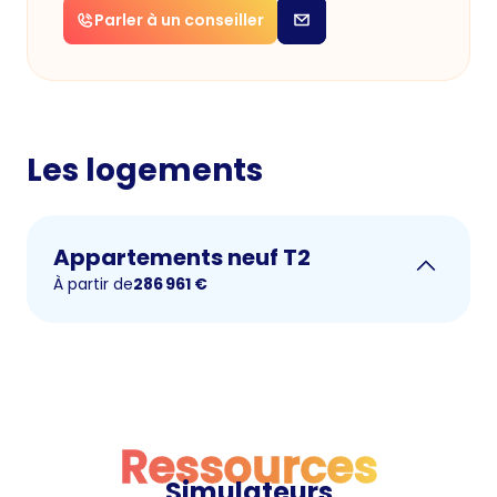
Parler à un conseiller
Les logements
Appartements neuf T2
À partir de
286 961
€
Ressources
Simulateurs