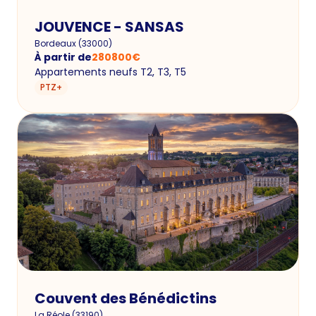
JOUVENCE - SANSAS
Bordeaux
(
33000
)
À partir de
280800
€
Appartements neufs T2, T3, T5
PTZ+
Couvent des Bénédictins
La Réole
(
33190
)