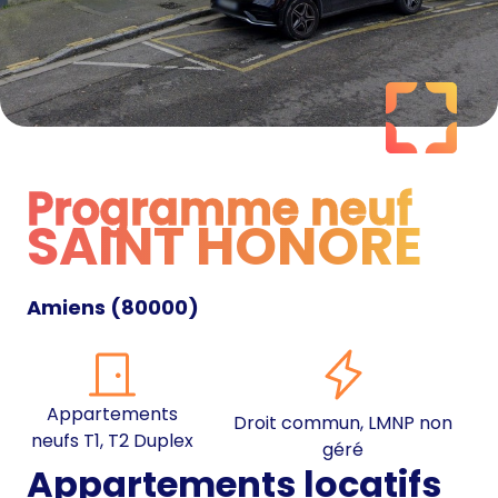
Programme neuf
SAINT HONORE
Programme neuf
Amiens
(
80000
)
Appartements
Droit commun, LMNP non
neufs T1, T2 Duplex
géré
Appartements locatifs