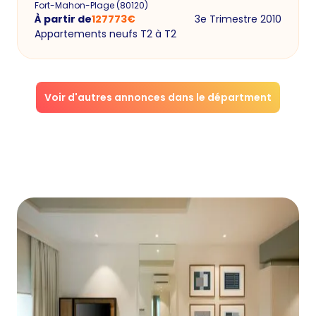
Fort-Mahon-Plage
(
80120
)
À partir de
127773
€
3e Trimestre 2010
Appartements neufs T2 à T2
Voir d'autres annonces dans le départment