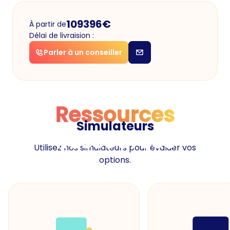
109396
€
À partir de
Délai de livraision :
Parler à un conseiller
Ressources
Simulateurs
Ressources
Utilisez nos simulateurs pour évaluer vos
options.