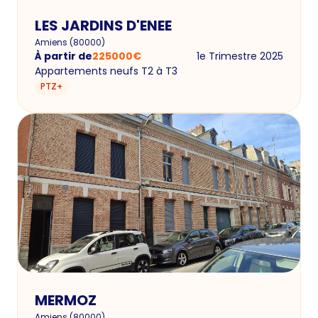
LES JARDINS D'ENEE
Amiens
(
80000
)
À partir de
225000
€
1e Trimestre 2025
Appartements neufs T2 à T3
PTZ+
MERMOZ
Amiens
(
80000
)