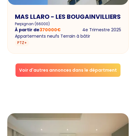
MAS LLARO - LES BOUGAINVILLIERS
Perpignan
(
66000
)
À partir de
370000
€
4e Trimestre 2025
Appartements neufs Terrain à bâtir
PTZ+
Voir d'autres annonces dans le départment