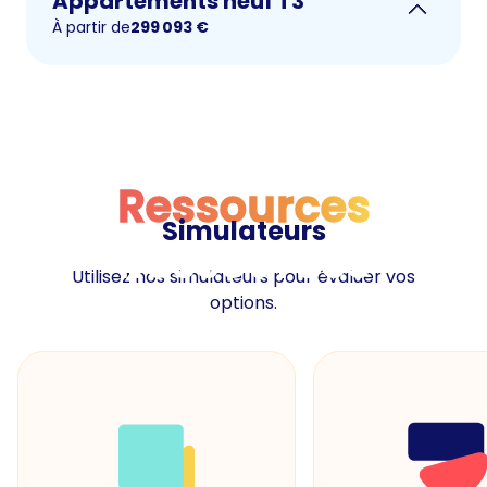
Appartements neuf T3
À partir de
299 093
€
Ressources
Simulateurs
Ressources
Utilisez nos simulateurs pour évaluer vos
options.