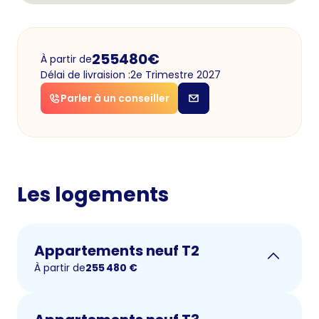
255480
€
À partir de
Délai de livraision :
2e Trimestre 2027
Parler à un conseiller
Les logements
Appartements neuf T2
À partir de
255 480
€