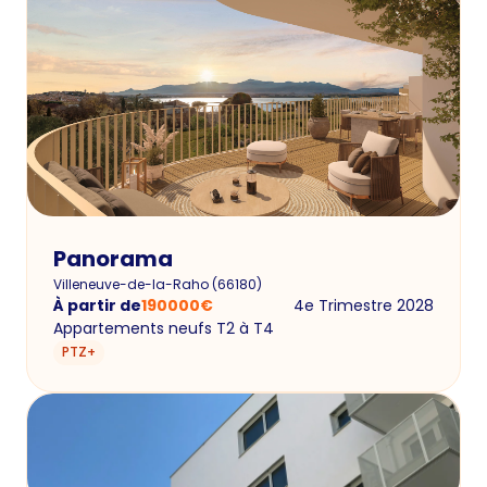
Panorama
Villeneuve-de-la-Raho
(
66180
)
À partir de
190000
€
4e Trimestre 2028
Appartements neufs T2 à T4
PTZ+