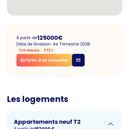
125000
€
À partir de
Délai de livraision :
4e Trimestre 2028
TVA réduite
PTZ+
Parler à un conseiller
Les logements
Appartements neuf T2
À partir de
163 000
€