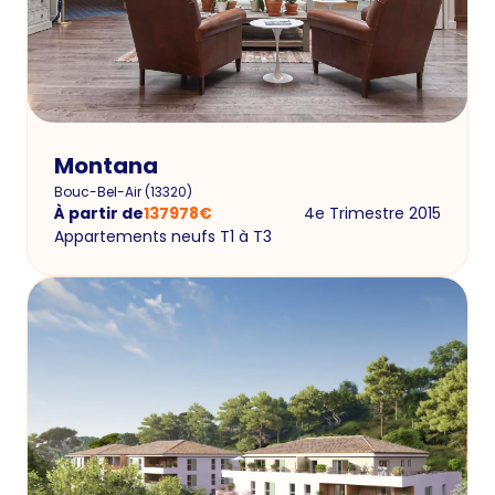
Montana
Bouc-Bel-Air
(
13320
)
À partir de
137978
€
4e Trimestre 2015
Appartements neufs T1 à T3