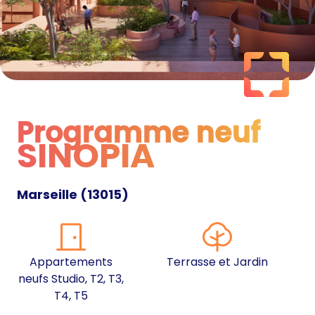
Programme neuf
SINOPIA
Programme neuf
Marseille
(
13015
)
Appartements
Terrasse et Jardin
neufs Studio, T2, T3,
T4, T5