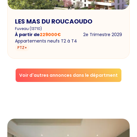
LES MAS DU ROUCAOUDO
Fuveau
(
13710
)
À partir de
229000
€
2e Trimestre 2029
Appartements neufs T2 à T4
PTZ+
Voir d'autres annonces dans le départment