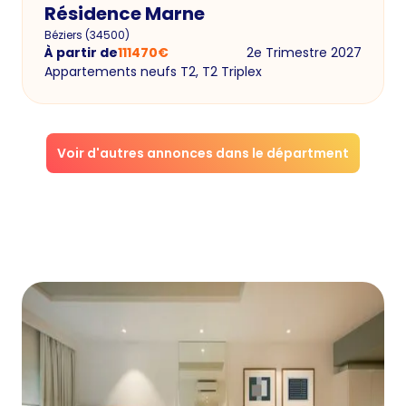
Résidence Marne
Béziers
(
34500
)
À partir de
111470
€
2e Trimestre 2027
Appartements neufs T2, T2 Triplex
Voir d'autres annonces dans le départment