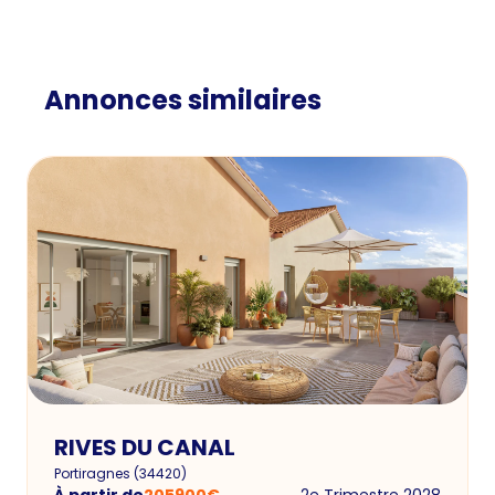
Annonces similaires
RIVES DU CANAL
Portiragnes
(
34420
)
À partir de
205900
€
2e Trimestre 2028