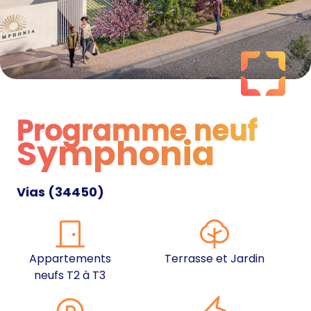
Programme neuf
Symphonia
Programme neuf
Vias
(
34450
)
Appartements
Terrasse et Jardin
neufs T2 à T3