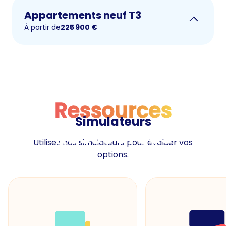
Appartements neuf T3
À partir de
225 900
€
Ressources
Simulateurs
Ressources
Utilisez nos simulateurs pour évaluer vos
options.