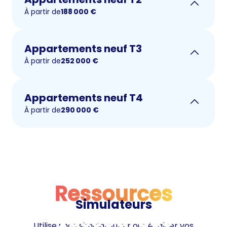
À partir de
188 000
€
Appartements neuf T3
À partir de
252 000
€
Appartements neuf T4
À partir de
290 000
€
Ressources
Simulateurs
Ressources
Utilisez nos simulateurs pour évaluer vos