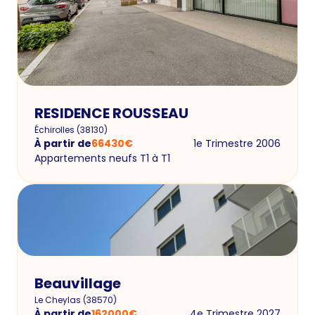
RESIDENCE ROUSSEAU
Échirolles
(
38130
)
À partir de
66430
€
1e Trimestre 2006
Appartements neufs T1 à T1
Beauvillage
Le Cheylas
(
38570
)
À partir de
162000
€
4e Trimestre 2027