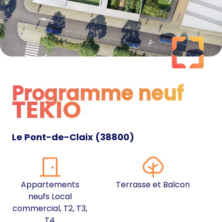
Programme neuf
TEKIO
Programme neuf
Le Pont-de-Claix
(
38800
)
Appartements
Terrasse et Balcon
neufs Local
commercial, T2, T3,
T4