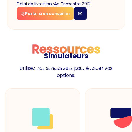
Délai de livraision :
4e Trimestre 2012
Parler à un conseiller
Ressources
Simulateurs
Ressources
Utilisez nos simulateurs pour évaluer vos
options.