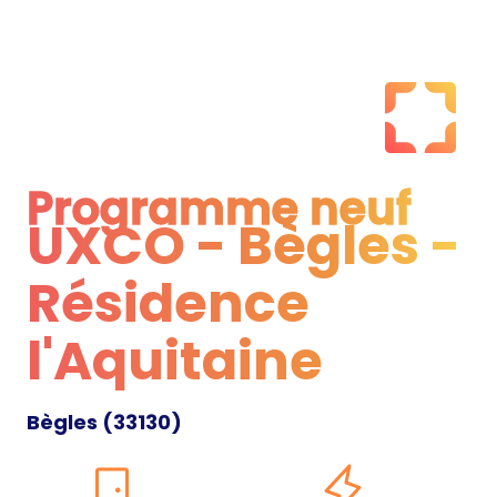
Programme neuf
UXCO - Bègles -
Programme neuf
Résidence
l'Aquitaine
Bègles
(
33130
)