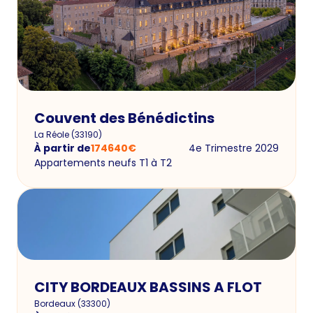
Couvent des Bénédictins
La Réole
(
33190
)
À partir de
174640
€
4e Trimestre 2029
Appartements neufs T1 à T2
CITY BORDEAUX BASSINS A FLOT
Bordeaux
(
33300
)