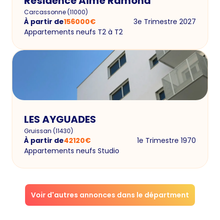
Résidence Aimé Ramond
Carcassonne
(
11000
)
À partir de
156000
€
3e Trimestre 2027
Appartements neufs T2 à T2
LES AYGUADES
Gruissan
(
11430
)
À partir de
42120
€
1e Trimestre 1970
Appartements neufs Studio
Voir d'autres annonces dans le départment