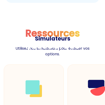
Ressources
Simulateurs
Ressources
Utilisez nos simulateurs pour évaluer vos
options.