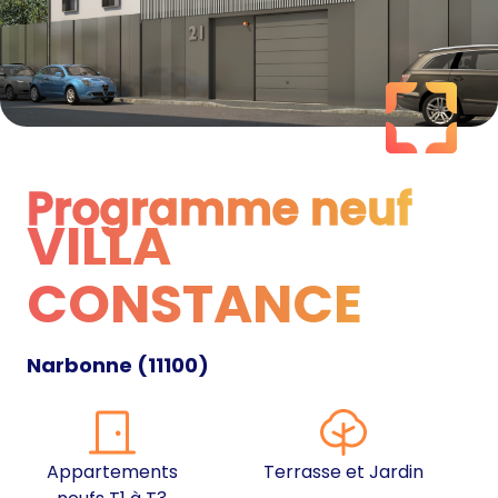
Programme neuf
VILLA
Programme neuf
CONSTANCE
Narbonne
(
11100
)
Appartements
Terrasse et Jardin