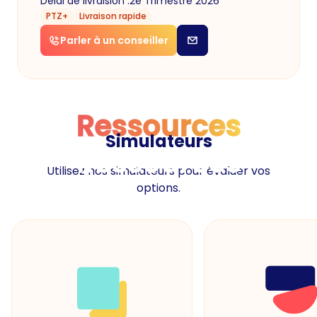
Délai de livraision :
2e Trimestre 2026
PTZ+
Livraison rapide
Parler à un conseiller
Ressources
Simulateurs
Ressources
Utilisez nos simulateurs pour évaluer vos
options.