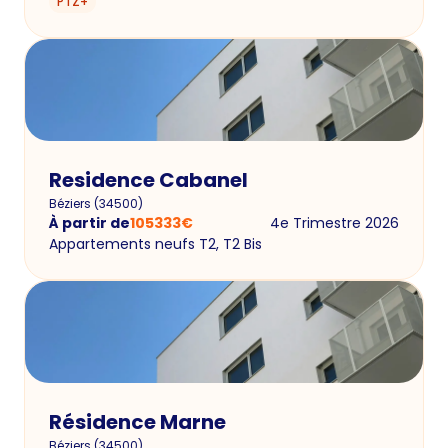
PTZ+
Residence Cabanel
Béziers
(
34500
)
À partir de
105333
€
4e Trimestre 2026
Appartements neufs T2, T2 Bis
Résidence Marne
Béziers
(
34500
)