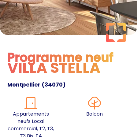
Programme neuf
VILLA STELLA
Programme neuf
Montpellier
(
34070
)
Appartements
Balcon
neufs Local
commercial, T2, T3,
T3 Bis, T4