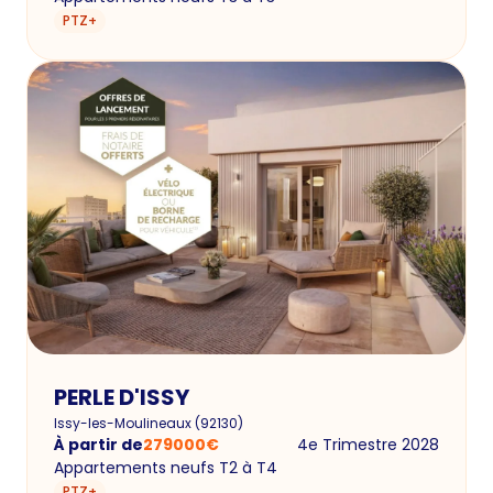
PTZ+
PERLE D'ISSY
Issy-les-Moulineaux
(
92130
)
À partir de
279000
€
4e Trimestre 2028
Appartements neufs T2 à T4
PTZ+