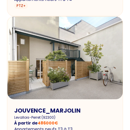
PTZ+
JOUVENCE_MARJOLIN
Levallois-Perret
(
92300
)
À partir de
486000
€
Appartements neufs T3 à T3