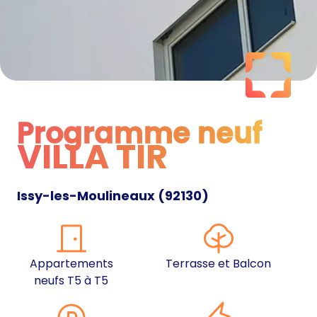
Programme neuf
VILLA TIR
Programme neuf
Issy-les-Moulineaux
(
92130
)
Appartements
Terrasse et Balcon
neufs T5 à T5