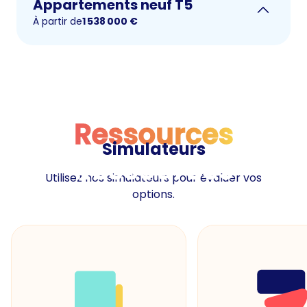
Appartements neuf T5
À partir de
1 538 000
€
Ressources
Simulateurs
Ressources
Utilisez nos simulateurs pour évaluer vos
options.