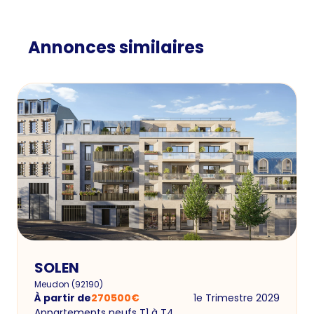
Annonces similaires
SOLEN
Meudon
(
92190
)
À partir de
270500
€
1e Trimestre 2029
Appartements neufs T1 à T4