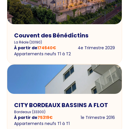
Couvent des Bénédictins
La Réole
(
33190
)
À partir de
174640
€
4e Trimestre 2029
Appartements neufs T1 à T2
CITY BORDEAUX BASSINS A FLOT
Bordeaux
(
33300
)
À partir de
75319
€
1e Trimestre 2016
Appartements neufs T1 à T1