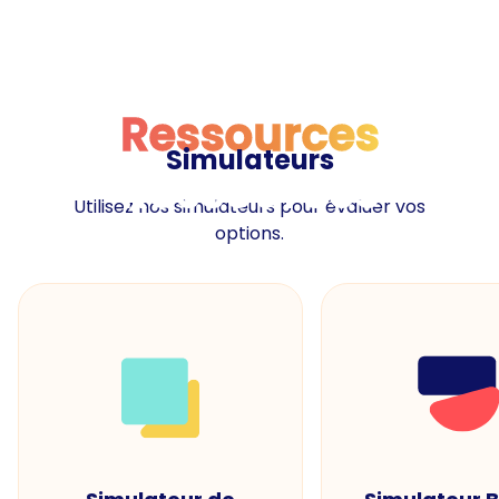
Ressources
Simulateurs
Ressources
Utilisez nos simulateurs pour évaluer vos
options.