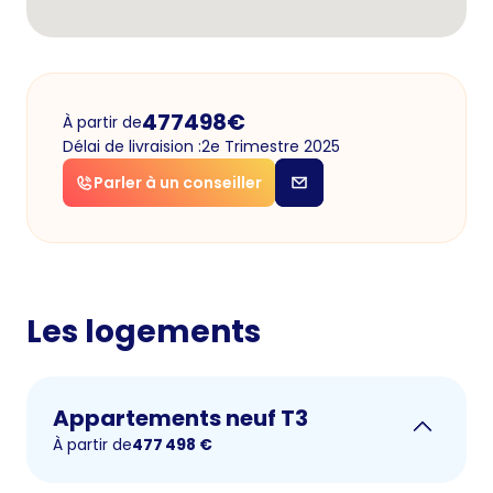
477498
€
À partir de
Délai de livraision :
2e Trimestre 2025
Parler à un conseiller
Les logements
Appartements neuf T3
À partir de
477 498
€