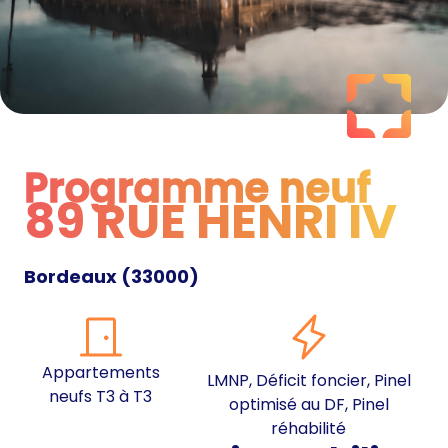
Programme neuf
89 RUE HENRI IV
Programme neuf
Bordeaux
(
33000
)
Appartements
LMNP, Déficit foncier, Pinel
neufs T3 à T3
optimisé au DF, Pinel
réhabilité