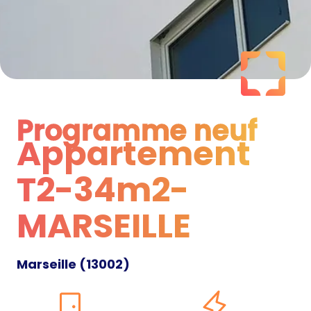
Programme neuf
Appartement
Programme neuf
T2-34m2-
MARSEILLE
Marseille
(
13002
)