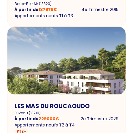
Bouc-Bel-Air
(
13320
)
À partir de
137978
€
4e Trimestre 2015
Appartements neufs T1 à T3
LES MAS DU ROUCAOUDO
Fuveau
(
13710
)
À partir de
229000
€
2e Trimestre 2029
Appartements neufs T2 à T4
PTZ+