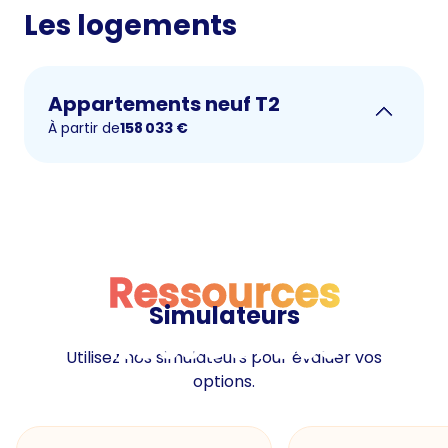
Les logements
Appartements neuf T2
À partir de
158 033
€
Ressources
Simulateurs
Ressources
Utilisez nos simulateurs pour évaluer vos
options.