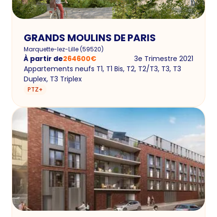
GRANDS MOULINS DE PARIS
Marquette-lez-Lille
(
59520
)
À partir de
264600
€
3e Trimestre 2021
Appartements neufs T1, T1 Bis, T2, T2/T3, T3, T3
Duplex, T3 Triplex
PTZ+