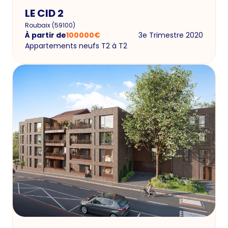
LE CID 2
Roubaix
(
59100
)
À partir de
100000
€
3e Trimestre 2020
Appartements neufs T2 à T2