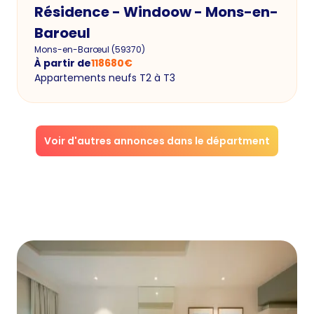
Résidence - Windoow - Mons-en-
Baroeul
Mons-en-Barœul
(
59370
)
À partir de
118680
€
Appartements neufs T2 à T3
Voir d'autres annonces dans le départment