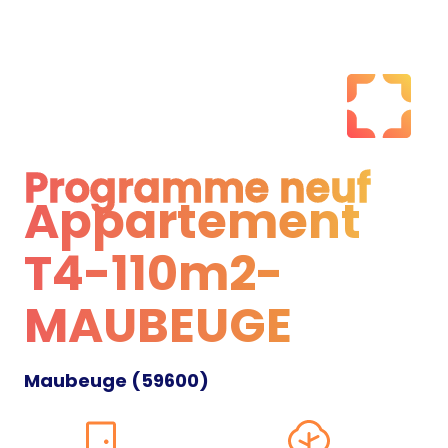
Programme neuf
Appartement
Programme neuf
T4-110m2-
MAUBEUGE
Maubeuge
(
59600
)