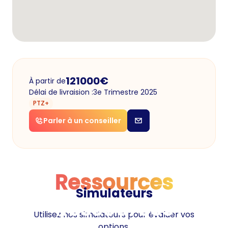
121000
€
À partir de
Délai de livraision :
3e Trimestre 2025
PTZ+
Parler à un conseiller
Ressources
Simulateurs
Ressources
Utilisez nos simulateurs pour évaluer vos
options.