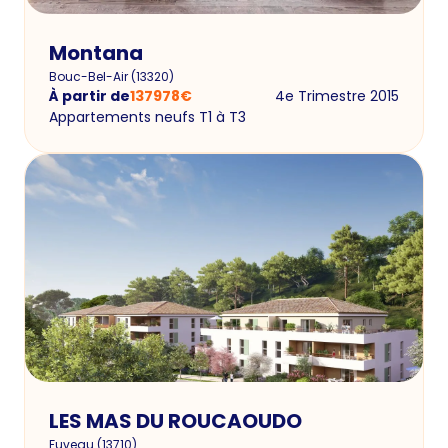
Montana
Bouc-Bel-Air
(
13320
)
À partir de
137978
€
4e Trimestre 2015
Appartements neufs T1 à T3
LES MAS DU ROUCAOUDO
Fuveau
(
13710
)