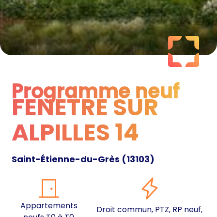
Programme neuf
FENETRE SUR
Programme neuf
ALPILLES 14
Saint-Étienne-du-Grès
(
13103
)
Appartements
Droit commun, PTZ, RP neuf,