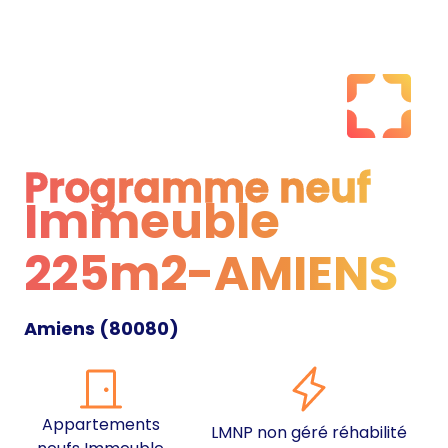
Programme neuf
Immeuble
Programme neuf
225m2-AMIENS
Amiens
(
80080
)
Appartements
LMNP non géré réhabilité