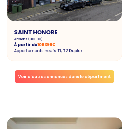
SAINT HONORE
Amiens
(
80000
)
À partir de
109396
€
Appartements neufs T1, T2 Duplex
Voir d'autres annonces dans le départment