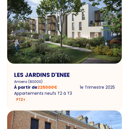
LES JARDINS D'ENEE
Amiens
(
80000
)
À partir de
225000
€
1e Trimestre 2025
Appartements neufs T2 à T3
PTZ+