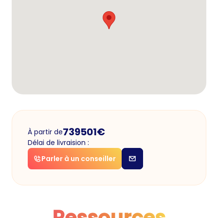
739501
€
À partir de
Délai de livraision :
Parler à un conseiller
Ressources