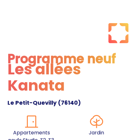
Programme neuf
Les allées
Programme neuf
Kanata
Le Petit-Quevilly
(
76140
)
Appartements
Jardin