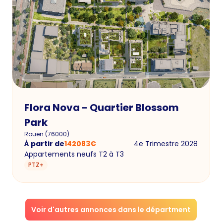
Flora Nova - Quartier Blossom
Park
Rouen
(
76000
)
À partir de
142083
€
4e Trimestre 2028
Appartements neufs T2 à T3
PTZ+
Voir d'autres annonces dans le départment