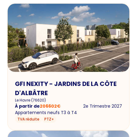
GFI NEXITY - JARDINS DE LA CÔTE
D'ALBÂTRE
Le Havre
(
76620
)
À partir de
206602
€
2e Trimestre 2027
Appartements neufs T3 à T4
TVA réduite
PTZ+