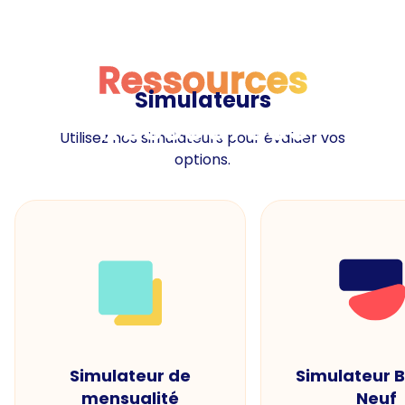
Ressources
Simulateurs
Ressources
Utilisez nos simulateurs pour évaluer vos
options.
Simulateur de
Simulateur 
mensualité
Neuf