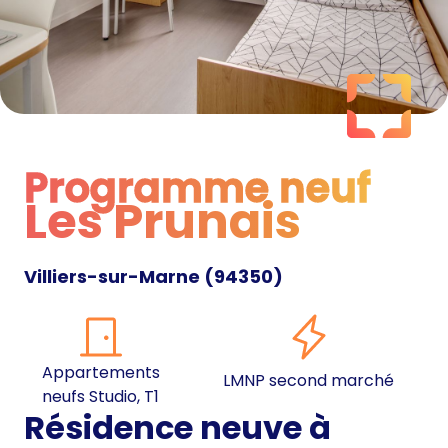
Programme neuf
Les Prunais
Programme neuf
Villiers-sur-Marne
(
94350
)
Appartements
LMNP second marché
neufs Studio, T1
Résidence neuve à