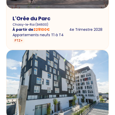
L'Orée du Parc
Choisy-le-Roi
(
94600
)
À partir de
229100
€
4e Trimestre 2028
Appartements neufs T1 à T4
PTZ+