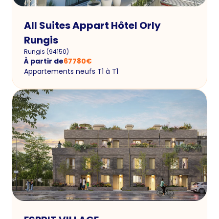
All Suites Appart Hôtel Orly
Rungis
Rungis
(
94150
)
À partir de
67780
€
Appartements neufs T1 à T1