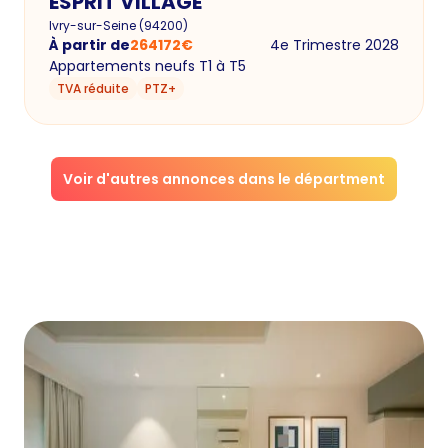
ESPRIT VILLAGE
Ivry-sur-Seine
(
94200
)
À partir de
264172
€
4e Trimestre 2028
Appartements neufs T1 à T5
TVA réduite
PTZ+
Voir d'autres annonces dans le départment