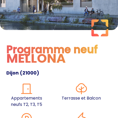
Programme neuf
MELLONA
Programme neuf
Dijon
(
21000
)
Appartements
Terrasse et Balcon
neufs T2, T3, T5