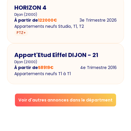
HORIZON 4
Dijon
(
21000
)
À partir de
122000
€
3e Trimestre 2026
Appartements neufs Studio, T1, T2
PTZ+
Appart'Etud Eiffel DIJON - 21
Dijon
(
21000
)
À partir de
58919
€
4e Trimestre 2016
Appartements neufs T1 à T1
Voir d'autres annonces dans le départment