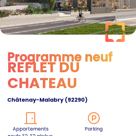
Programme neuf
REFLET DU
Programme neuf
CHATEAU
Châtenay-Malabry
(
92290
)
Appartements
Parking