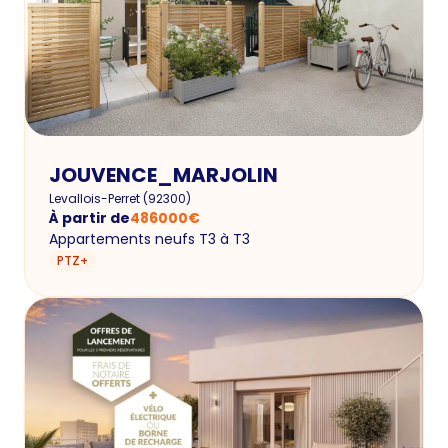
JOUVENCE_MARJOLIN
Levallois-Perret
(
92300
)
À partir de
486000
€
Appartements neufs T3 à T3
PTZ+