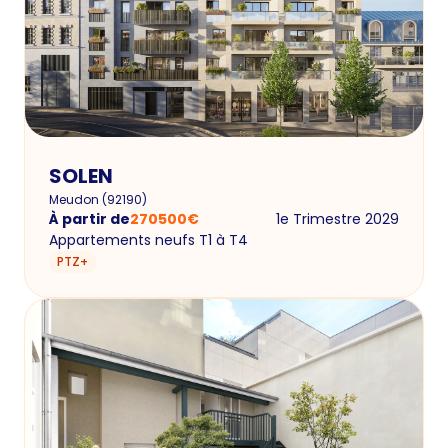
SOLEN
Meudon
(
92190
)
À partir de
270500
€
1e Trimestre 2029
Appartements neufs T1 à T4
PTZ+