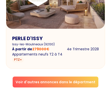
PERLE D'ISSY
Issy-les-Moulineaux
(
92130
)
À partir de
279000
€
4e Trimestre 2028
Appartements neufs T2 à T4
PTZ+
Voir d'autres annonces dans le départment