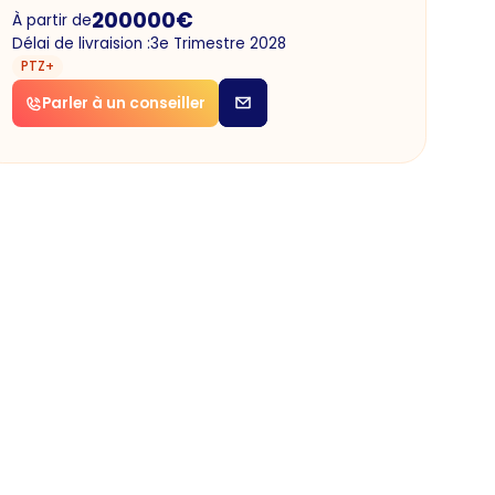
200000
€
À partir de
Délai de livraision :
3e Trimestre 2028
PTZ+
Parler à un conseiller