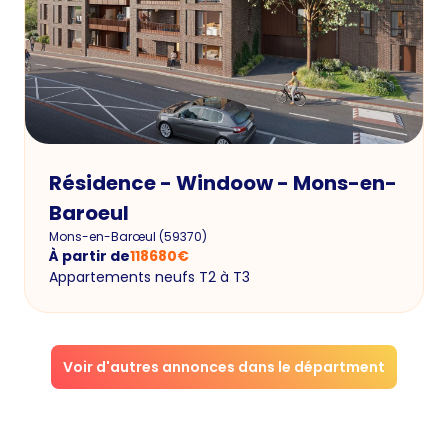
Résidence - Windoow - Mons-en-
Baroeul
Mons-en-Barœul
(
59370
)
À partir de
118680
€
Appartements neufs T2 à T3
Voir d'autres annonces dans le départment