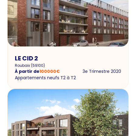
LE CID 2
Roubaix
(
59100
)
À partir de
100000
€
3e Trimestre 2020
Appartements neufs T2 à T2