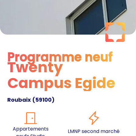
Programme neuf
Twenty
Programme neuf
Campus Egide
Roubaix
(
59100
)
Appartements
LMNP second marché