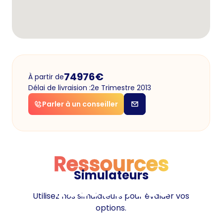
74976
€
À partir de
Délai de livraision :
2e Trimestre 2013
Parler à un conseiller
Ressources
Simulateurs
Ressources
Utilisez nos simulateurs pour évaluer vos
options.